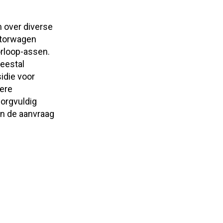
 over diverse
otorwagen
orloop-assen.
meestal
idie voor
dere
orgvuldig
en de aanvraag