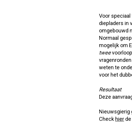
Voor speciaal
diepladers in
omgebouwd naa
Normaal gespr
mogelijk om EI
twee
voorloop
vragenronden 
weten te onde
voor het dubb
Resultaat
Deze aanvraag 
Nieuwsgierig 
Check
hier
de 