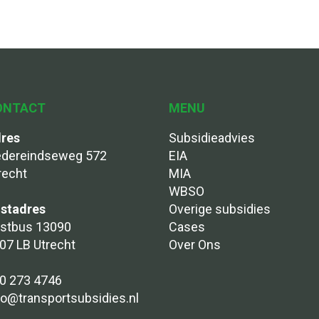
ONTACT
MENU
res
Subsidieadvies
dereindseweg 572
EIA
recht
MIA
WBSO
stadres
Overige subsidies
stbus 13090
Cases
07 LB Utrecht
Over Ons
0 273 4746
fo@transportsubsidies.nl