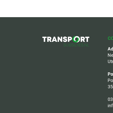
C
Ad
Ne
Ut
Po
Po
35
03
in