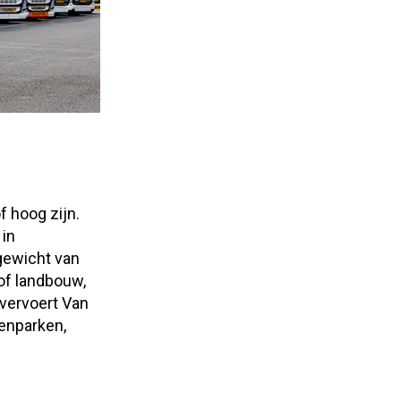
f hoog zijn.
 in
gewicht van
of landbouw,
 vervoert Van
enparken,