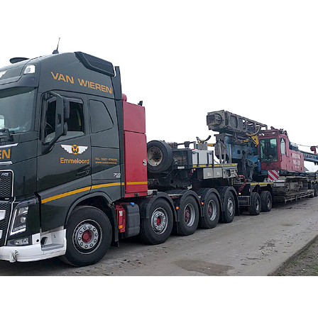
OME
AAROM
OE WERKT HET
E SUBSIDIES
VER TRANSPORTSUBSI
NS BLOG