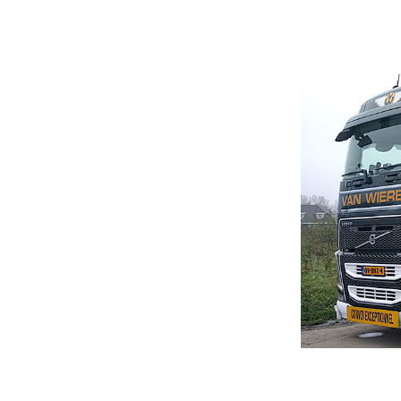
H
W
H
D
O
O