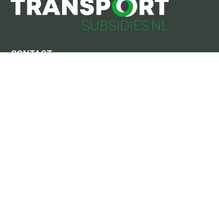
CONTACT
Adres
Nedereindseweg 572
Utrecht
Postadres
Postbus 13090
3507 LB Utrecht
030 273 4746
info@transportsubsidies.nl