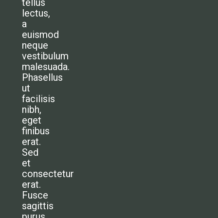
tellus
lectus,
a
euismod
neque
vestibulum
malesuada.
Phasellus
ut
facilisis
nibh,
eget
finibus
erat.
Sed
et
consectetur
erat.
Fusce
sagittis
purus