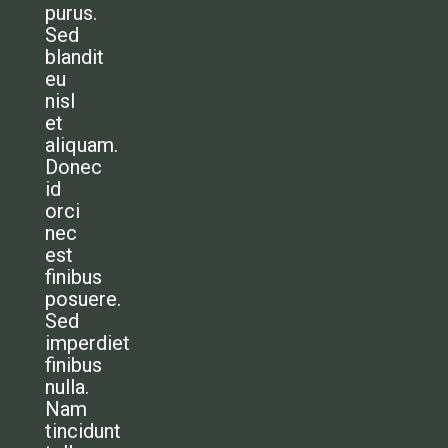
OVER TRANSPORTSUBSIDIES
purus.
Sed
ONS BLOG
blandit
eu
nisl
et
aliquam.
Donec
id
orci
nec
est
finibus
posuere.
Sed
imperdiet
finibus
nulla.
Nam
tincidunt