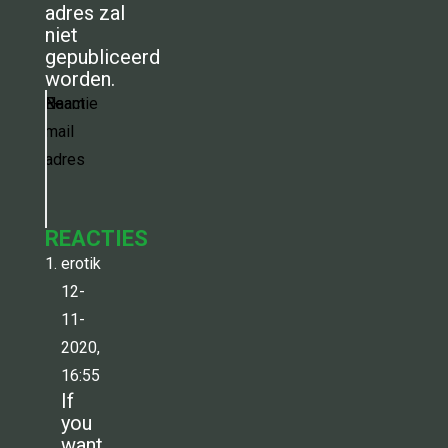
adres zal
niet
gepubliceerd
worden.
Reactie
Naam
E-
mail
adres
REACTIES
erotik
12-
11-
2020,
16:55
If
you
want