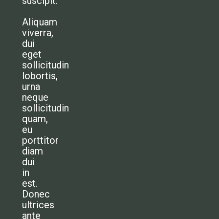
suscipit.
Aliquam
viverra,
dui
eget
sollicitudin
lobortis,
urna
neque
sollicitudin
quam,
eu
porttitor
diam
dui
in
est.
Donec
ultrices
ante