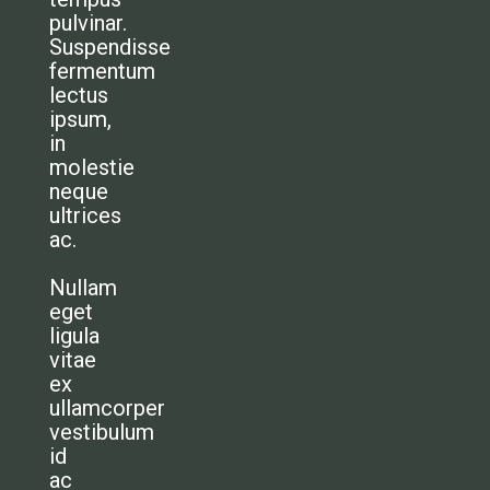
pulvinar.
Suspendisse
fermentum
lectus
ipsum,
in
molestie
neque
ultrices
ac.
Nullam
eget
HOME
ligula
vitae
WAAROM
ex
ullamcorper
HOE WERKT HET
vestibulum
id
DE SUBSIDIES
ac