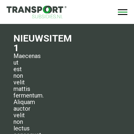
NIEUWSITEM
1
Maecenas
ut
est
non
velit
mattis
fermentum.
Aliquam
auctor
velit
non
lectus