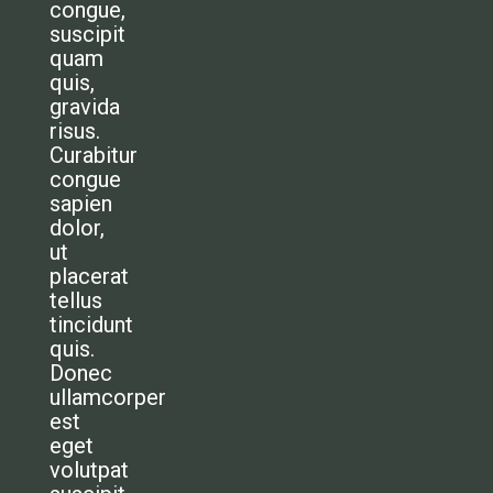
congue,
suscipit
quam
quis,
gravida
risus.
Curabitur
congue
sapien
dolor,
ut
placerat
tellus
tincidunt
quis.
Donec
ullamcorper
est
eget
volutpat