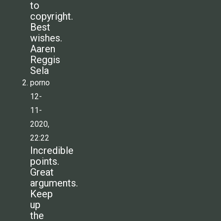
to
copyright.
Best
wishes.
Aaren
Reggis
Sela
porno
12-
11-
2020,
22:22
Incredible
points.
Great
arguments.
Keep
up
the