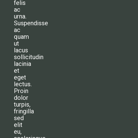
felis
ac
urna.
Suspendisse
ac
quam
ut
lacus
sollicitudin
lacinia
et
eget
lectus.
Proin
dolor
turpis,
fringilla
sed
elit
eu,