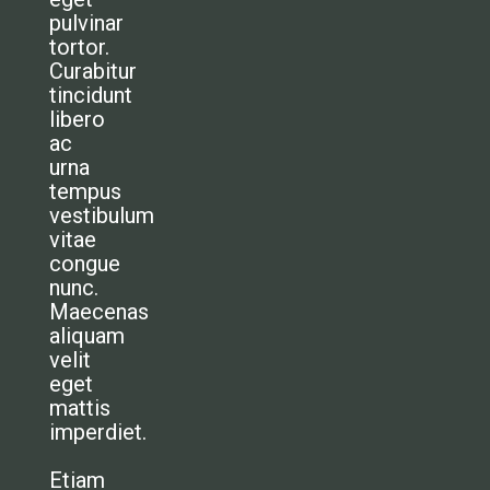
pulvinar
tortor.
Curabitur
tincidunt
libero
ac
urna
tempus
HOME
vestibulum
vitae
WAAROM
congue
HOE WERKT HET
nunc.
Maecenas
DE SUBSIDIES
aliquam
velit
OVER TRANSPORTSUBSIDIES
eget
mattis
ONS BLOG
imperdiet.
Etiam