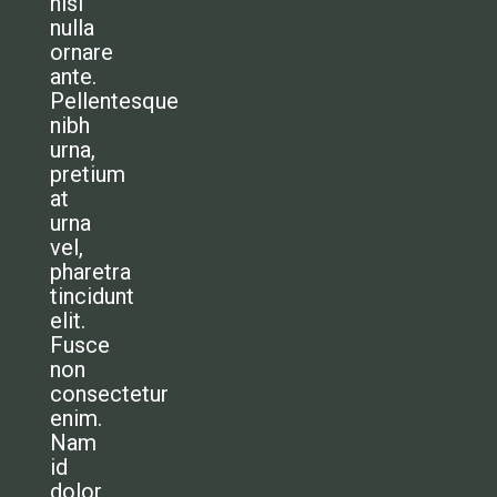
nisl
nulla
ornare
ante.
Pellentesque
nibh
urna,
pretium
at
urna
vel,
pharetra
tincidunt
elit.
Fusce
non
consectetur
enim.
Nam
id
dolor