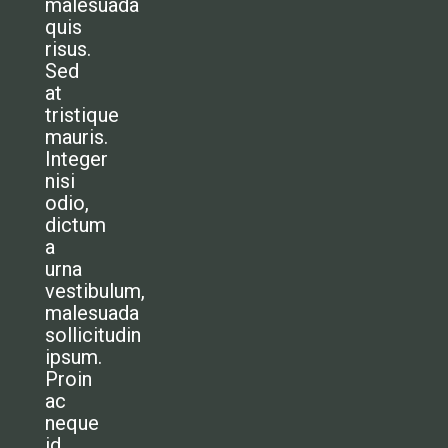
malesuada
quis
risus.
Sed
at
tristique
mauris.
Integer
nisi
odio,
dictum
a
urna
vestibulum,
malesuada
sollicitudin
ipsum.
Proin
ac
neque
id