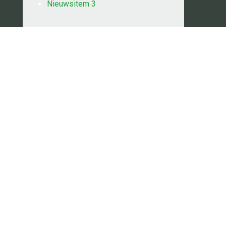
Nieuwsitem 3
CONTACT
Adres
Nedereindseweg 572
Utrecht
Postadres