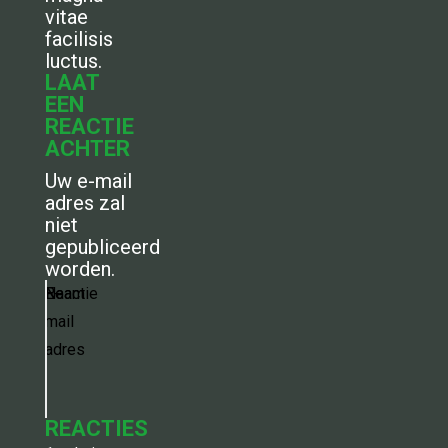
vitae
facilisis
luctus.
LAAT
EEN
REACTIE
ACHTER
Uw e-mail
adres zal
niet
gepubliceerd
worden.
Reactie
Naam
E-
mail
adres
REACTIES