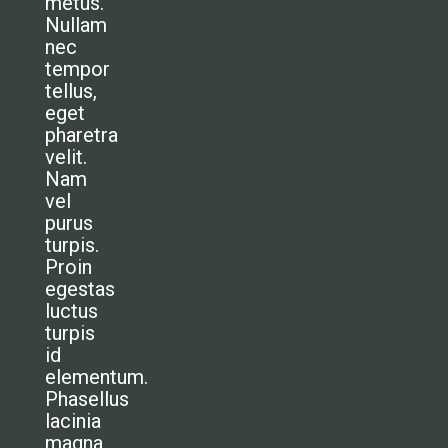
metus.
Nullam
nec
tempor
tellus,
eget
pharetra
velit.
Nam
vel
purus
turpis.
Proin
egestas
luctus
turpis
id
elementum.
Phasellus
lacinia
magna