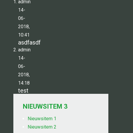
admin
14-
06-
2018,
10:41
asdfasdf
admin
14-
06-
2018,
14:18
test
NIEUWSITEM 3
Nieuwsitem 1
Nieuwsitem 2