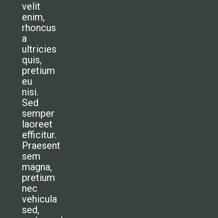
velit
enim,
rhoncus
a
ultricies
quis,
pretium
eu
nisi.
Sed
semper
laoreet
efficitur.
Praesent
sem
magna,
pretium
nec
vehicula
sed,