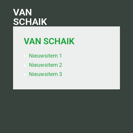
VAN
OE WERKT HET
SCHAIK
E SUBSIDIES
VAN SCHAIK
Nieuwsitem 1
VER TRANSPORTSUBSI
Nieuwsitem 2
Nieuwsitem 3
NS BLOG